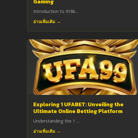
Gaming
Introduction to 918k...
อ่านเพิ่มเติม →
Exploring 1 UFABET: Unveiling the
Ultimate Online Betting Platform
Understanding the 1 ...
อ่านเพิ่มเติม →