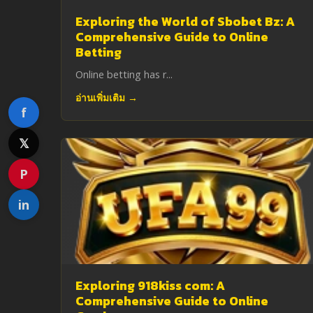
Exploring the World of Sbobet Bz: A
Comprehensive Guide to Online
Betting
Online betting has r...
อ่านเพิ่มเติม →
f
𝕏
P
in
Exploring 918kiss com: A
Comprehensive Guide to Online