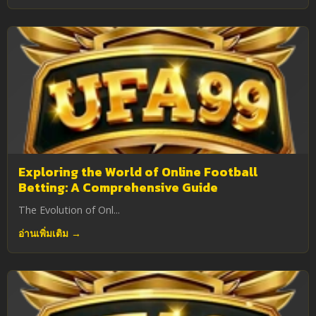
Exploring the World of Online Football
Betting: A Comprehensive Guide
The Evolution of Onl...
อ่านเพิ่มเติม →