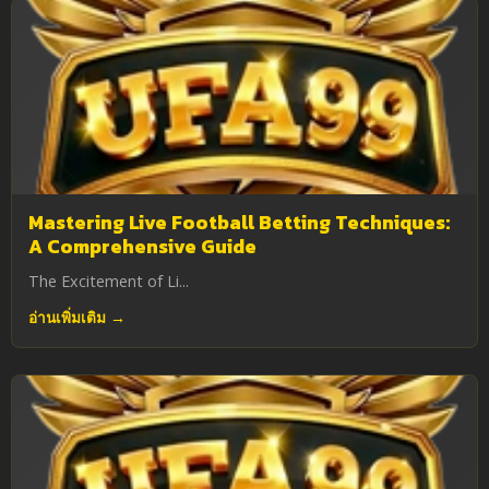
Mastering Live Football Betting Techniques:
A Comprehensive Guide
The Excitement of Li...
อ่านเพิ่มเติม →