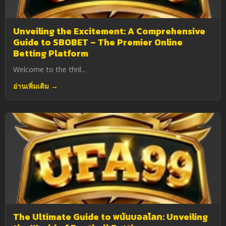
Unveiling the Excitement: A Comprehensive
Guide to SBOBET – The Premier Online
Betting Platform
Welcome to the thril...
อ่านเพิ่มเติม →
The Ultimate Guide to พนันบอลโลก: Unveiling