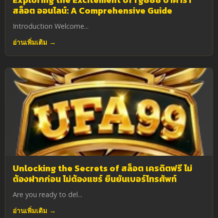
Exploring the Excitement of rg888 บาคาร่า
สล็อต ออนไลน์: A Comprehensive Guide
Introduction Welcome...
อ่านเพิ่มเติม →
Unlocking the Secrets of สล็อต เครดิตฟรี ไม่
ต้องฝากก่อน ไม่ต้องแชร์ ยืนยันเบอร์โทรศัพท์
Are you ready to del...
อ่านเพิ่มเติม →