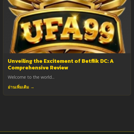
Unveiling the Excitement of Betflik DC: A
Comprehensive Review
Welcome to the world...
อ่านเพิ่มเติม →