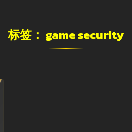
标签：
game security