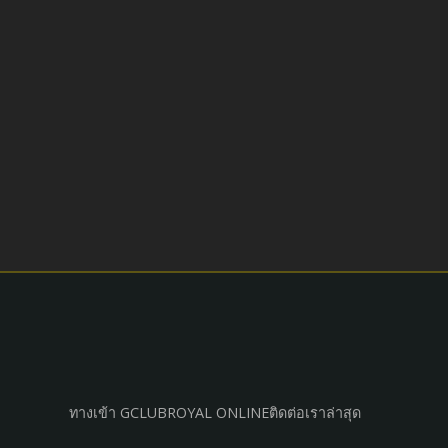
ทางเข้า GCLUB
ROYAL ONLINE
ติดต่อเรา
ล่าสุด