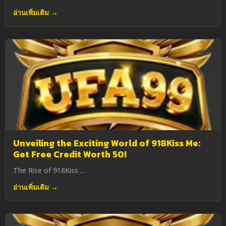
อ่านเพิ่มเติม →
Unveiling the Exciting World of 918Kiss Me:
Get Free Credit Worth 50!
The Rise of 918Kiss ...
อ่านเพิ่มเติม →