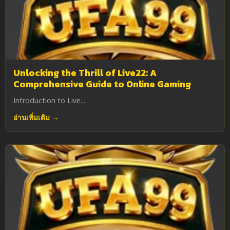
Unlocking the Thrill of Live22: A
Comprehensive Guide to Online Gaming
Introduction to Live...
อ่านเพิ่มเติม →