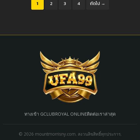
1
2
3
4
ถัดไป →
文
章
分
页
ทางเข้า GCLUB
ROYAL ONLINE
ติดต่อเรา
ล่าสุด
© 2026 mountmorrisny.com. สงวนลิขสิทธิ์ทุกประการ.