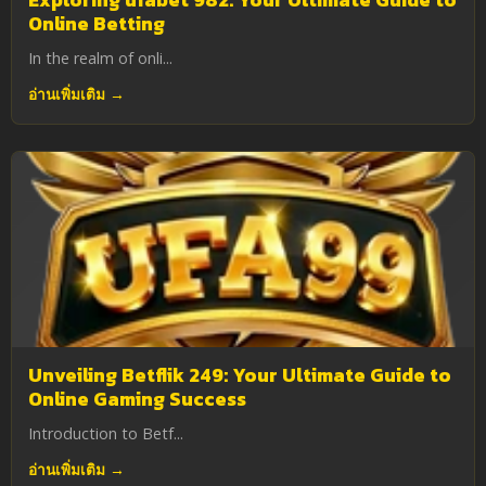
Exploring ufabet 982: Your Ultimate Guide to
Online Betting
In the realm of onli...
อ่านเพิ่มเติม →
Unveiling Betflik 249: Your Ultimate Guide to
Online Gaming Success
Introduction to Betf...
อ่านเพิ่มเติม →