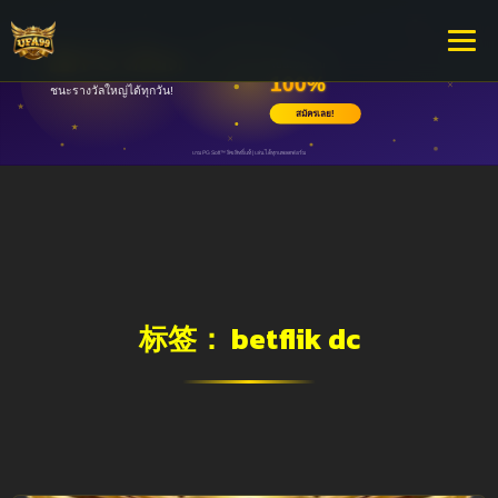
标签：
betflik dc