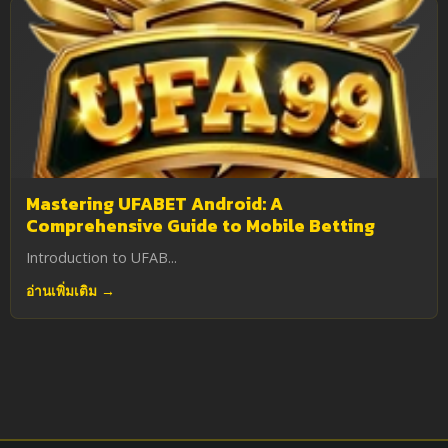
Mastering UFABET Android: A
Comprehensive Guide to Mobile Betting
Introduction to UFAB...
อ่านเพิ่มเติม →