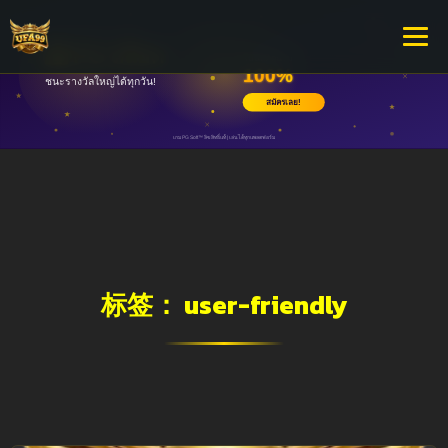
标签：
user-friendly