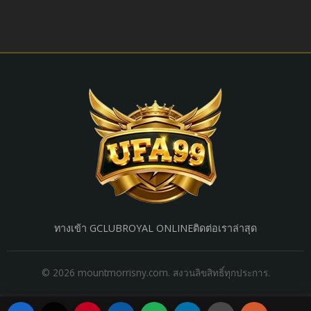
ทางเข้า GCLUB
ROYAL ONLINE
ติดต่อเรา
ล่าสุด
© 2026 mountmorrisny.com. สงวนลิขสิทธิ์ทุกประการ.