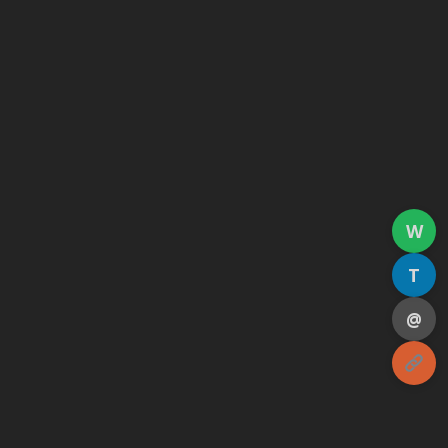
W
T
@