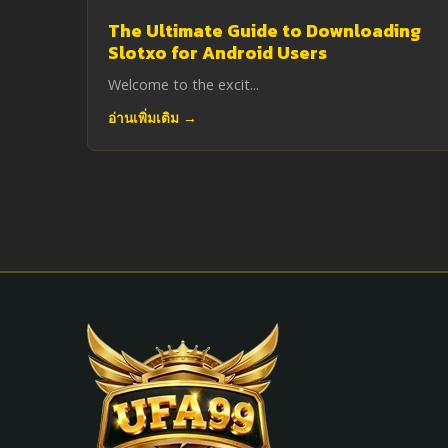
The Ultimate Guide to Downloading
Slotxo for Android Users
Welcome to the excit...
อ่านเพิ่มเติม →