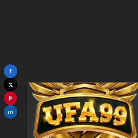
f
𝕏
P
in