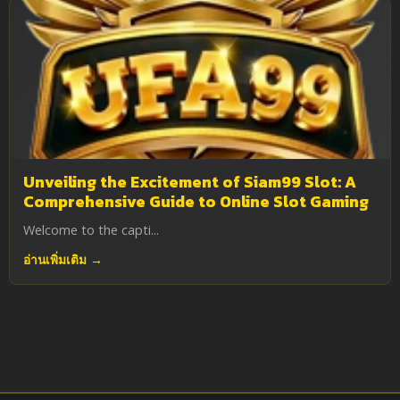
Unveiling the Excitement of Siam99 Slot: A
Comprehensive Guide to Online Slot Gaming
Welcome to the capti...
อ่านเพิ่มเติม →