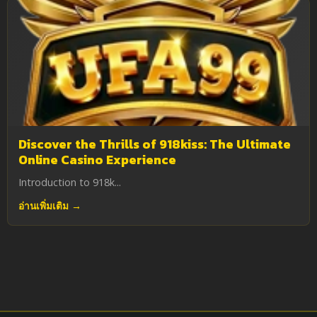
Discover the Thrills of 918kiss: The Ultimate
Online Casino Experience
Introduction to 918k...
อ่านเพิ่มเติม →