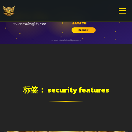
标签：
security features