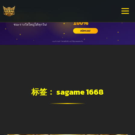
标签：
sagame 1668