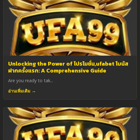
Unlocking the Power of โปรโมชั่น,ufabet โบนัส
ฝากครั้งแรก: A Comprehensive Guide
Are you ready to tak...
อ่านเพิ่มเติม →