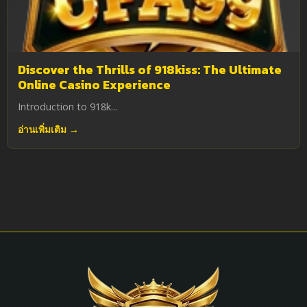
Discover the Thrills of 918kiss: The Ultimate
Online Casino Experience
Introduction to 918k...
อ่านเพิ่มเติม →