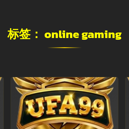
标签：
online gaming