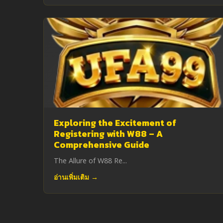
Exploring the Excitement of
Registering with W88 – A
Comprehensive Guide
The Allure of W88 Re...
อ่านเพิ่มเติม →