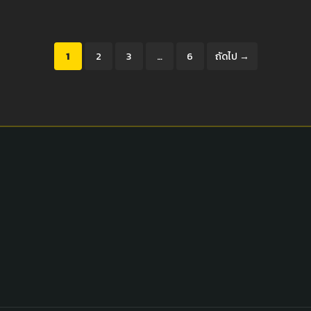
1
2
3
…
6
ถัดไป →
文
章
分
页