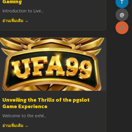
Gaming
T
Introduction to Live...
@
อ่านเพิ่มเติม →
Unveiling the Thrills of the pgslot
Game Experience
Welcome to the exhil...
อ่านเพิ่มเติม →