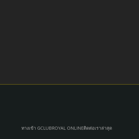
ทางเข้า GCLUB
ROYAL ONLINE
ติดต่อเรา
ล่าสุด