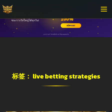
标签：
live betting strategies