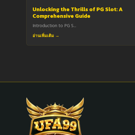
Unlocking the Thrills of PG Slot: A
Comprehensive Guide
Introduction to PG S...
อ่านเพิ่มเติม →