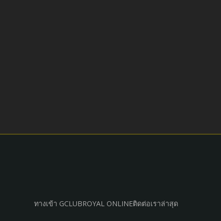
ทางเข้า GCLUB
ROYAL ONLINE
ติดต่อเรา
ล่าสุด