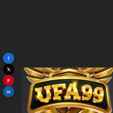
f
𝕏
P
in