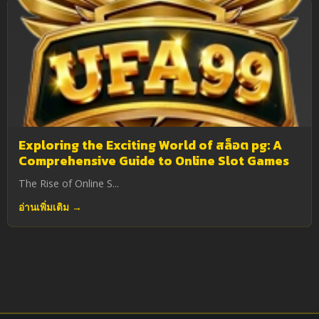
Exploring the Exciting World of สล็อต pg: A
Comprehensive Guide to Online Slot Games
The Rise of Online S...
อ่านเพิ่มเติม →