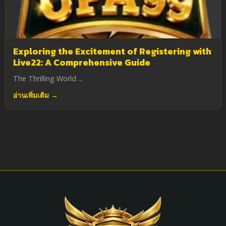
Exploring the Excitement of Registering with
Live22: A Comprehensive Guide
The Thrilling World ...
อ่านเพิ่มเติม →