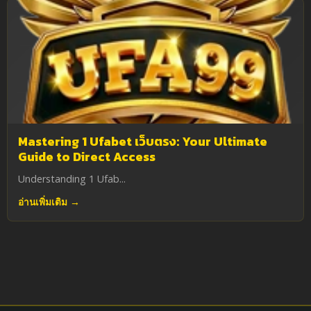
Mastering 1 Ufabet เว็บตรง: Your Ultimate
Guide to Direct Access
Understanding 1 Ufab...
อ่านเพิ่มเติม →