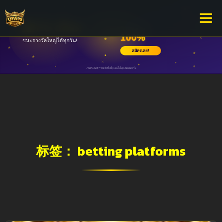
标签：
betting platforms