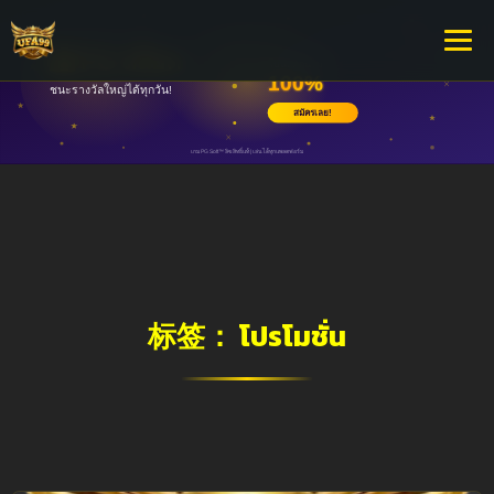
标签：
โปรโมชั่น