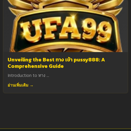
Unveiling the Best ทาง เข้า pussy888: A
Comprehensive Guide
Introduction to ทาง ...
อ่านเพิ่มเติม →